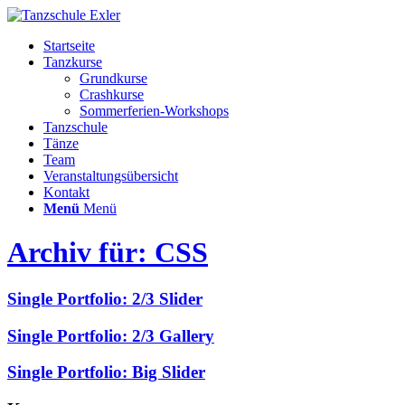
Startseite
Tanzkurse
Grundkurse
Crashkurse
Sommerferien-Workshops
Tanzschule
Tänze
Team
Veranstaltungsübersicht
Kontakt
Menü
Menü
Archiv für: CSS
Single Portfolio: 2/3 Slider
Single Portfolio: 2/3 Gallery
Single Portfolio: Big Slider